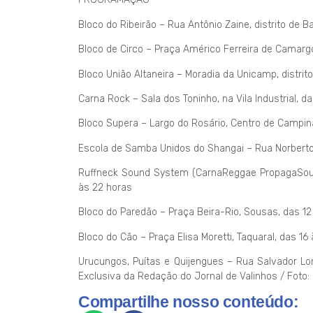
Bloco do Ribeirão – Rua Antônio Zaine, distrito de B
Bloco de Circo – Praça Américo Ferreira de Camargo,
Bloco União Altaneira – Moradia da Unicamp, distri
Carna Rock – Sala dos Toninho, na Vila Industrial, d
Bloco Supera – Largo do Rosário, Centro de Campina
Escola de Samba Unidos do Shangai – Rua Norberto
Ruffneck Sound System (CarnaReggae PropagaSound
às 22 horas
Bloco do Paredão – Praça Beira-Rio, Sousas, das 12
Bloco do Cão – Praça Elisa Moretti, Taquaral, das 16
Urucungos, Puítas e Quijengues – Rua Salvador Lomb
Exclusiva da Redação do Jornal de Valinhos / Foto: 
Compartilhe nosso conteúdo: