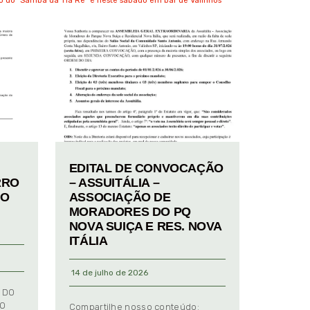
o do “Samba da Tia Rê” é neste sábado em bar de Valinhos
EDITAL DE CONVOCAÇÃO
RRO
– ASSUITÁLIA –
TO
ASSOCIAÇÃO DE
MORADORES DO PQ
NOVA SUIÇA E RES. NOVA
ITÁLIA
14 de julho de 2026
 DO
TO
Compartilhe nosso conteúdo: