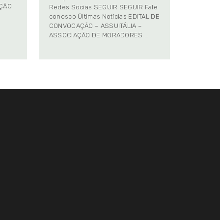
AÇÃO
Redes Socias SEGUIR SEGUIR Fale
conosco Últimas Notícias EDITAL DE
CONVOCAÇÃO – ASSUITÁLIA –
ASSOCIAÇÃO DE MORADORES …