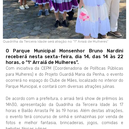
Quadrilha da Terceira Idade será atração no “1º Arraiá de Mulheres”
O Parque Municipal Monsenhor Bruno Nardini
receberá nesta sexta-feira, dia 14, das 14 às 22
horas, o “1ª Arraiá de Mulheres”.
Com iniciativa da CEPM (Coordenadoria de Políticas Públicas
para Mulheres) e do Projeto Guardiã Maria da Penha, o evento
ocorrerá no espaço do Clube de Mães, localizado no interior do
Parque Municipal, e contará com diversas atrações julinas.
De acordo com a prefeitura, o arraiá terá show de prêmios às
14h30, apresentação da Quadrilha da Terceira Idade às 17
horas e Bailão Arrasta Pé às 19 horas. Além destas atrações,
o evento terá concurso de sinhá e sinhazinhas por venda de
fotos e melhor fantasia, brincadeiras, jogos, comidas e
bebidas típicas julinas.