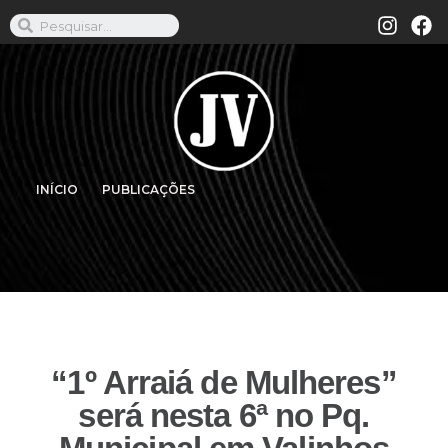
INÍCIO
PUBLICAÇÕES
“1º Arraiá de Mulheres”
será nesta 6ª no Pq.