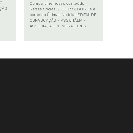
TO
Compartilhe nosso conteúdo:
AÇÃO
Redes Socias SEGUIR SEGUIR Fale
conosco Últimas Notícias EDITAL DE
CONVOCAÇÃO – ASSUITÁLIA –
ASSOCIAÇÃO DE MORADORES …