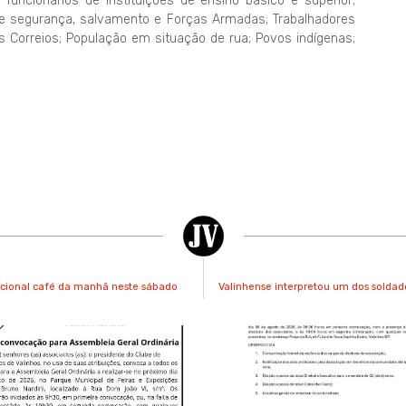
 funcionários de instituições de ensino básico e superior;
de segurança, salvamento e Forças Armadas; Trabalhadores
os Correios; População em situação de rua; Povos indígenas;
icional café da manhã neste sábado
Valinhense interpretou um dos soldad