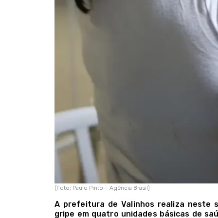
(Foto: Paulo Pinto – Agência Brasil)
A prefeitura de Valinhos realiza neste 
gripe em quatro unidades básicas de saúde