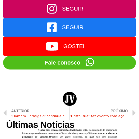
SEGUIR
SEGUIR
GOSTEI
Fale conosco
ANTERIOR
PRÓXIMO
“Homem-Formiga 3” continua em destaque no Shopping Valinhos
“Cristo Rua” faz evento com ações variadas no CACC
Últimas Notícias