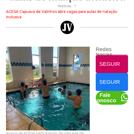
>
Notícias
ACESA Capuava de Valinhos abre vagas para aulas de natação
inclusiva
Redes
Socias
SEGUIR
SEGUIR
Fale
conosco
Alunos da ACESA participando de uma aula de