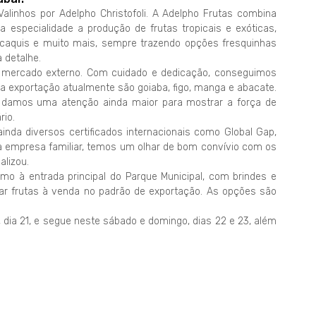
linhos por Adelpho Christofoli. A Adelpho Frutas combina
especialidade a produção de frutas tropicais e exóticas,
 caquis e muito mais, sempre trazendo opções fresquinhas
 detalhe.
o mercado externo. Com cuidado e dedicação, conseguimos
para exportação atualmente são goiaba, figo, manga e abacate.
s, damos uma atenção ainda maior para mostrar a força de
rio.
inda diversos certificados internacionais como Global Gap,
a empresa familiar, temos um olhar de bom convívio com os
alizou.
imo à entrada principal do Parque Municipal, com brindes e
rar frutas à venda no padrão de exportação. As opções são
a, dia 21, e segue neste sábado e domingo, dias 22 e 23, além