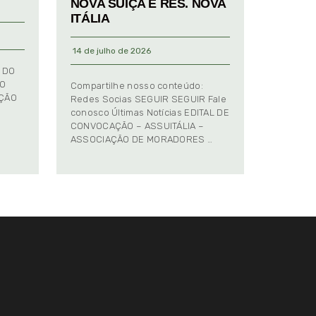
NOVA SUIÇA E RES. NOVA
ITÁLIA
14 de julho de 2026
 DO
TO
Compartilhe nosso conteúdo:
AÇÃO
Redes Socias SEGUIR SEGUIR Fale
conosco Últimas Notícias EDITAL DE
CONVOCAÇÃO – ASSUITÁLIA –
ASSOCIAÇÃO DE MORADORES …