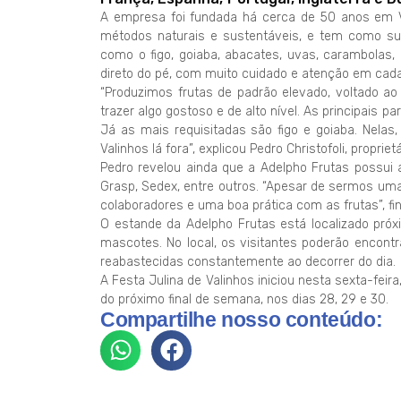
A empresa foi fundada há cerca de 50 anos em Va
métodos naturais e sustentáveis, e tem como sua 
como o figo, goiaba, abacates, uvas, carambolas,
direto do pé, com muito cuidado e atenção em cada
“Produzimos frutas de padrão elevado, voltado a
trazer algo gostoso e de alto nível. As principais 
Já as mais requisitadas são figo e goiaba. Nela
Valinhos lá fora”, explicou Pedro Christofoli, proprietá
Pedro revelou ainda que a Adelpho Frutas possui a
Grasp, Sedex, entre outros. “Apesar de sermos um
colaboradores e uma boa prática com as frutas”, fin
O estande da Adelpho Frutas está localizado próx
mascotes. No local, os visitantes poderão encont
reabastecidas constantemente ao decorrer do dia.
A Festa Julina de Valinhos iniciou nesta sexta-feir
do próximo final de semana, nos dias 28, 29 e 30.
Compartilhe nosso conteúdo: