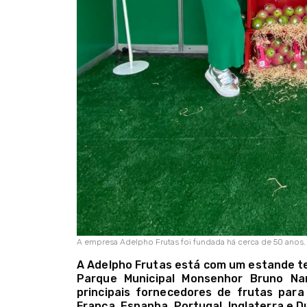
A empresa Adelpho Frutas foi fundada há cerca de 50 anos.
A Adelpho Frutas está com um estande tem
Parque Municipal Monsenhor Bruno Na
principais fornecedores de frutas para
França, Espanha, Portugal, Inglaterra e D