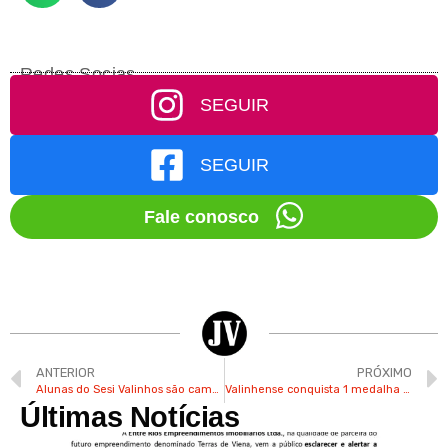
Redes Socias
SEGUIR
SEGUIR
Fale conosco
ANTERIOR
PRÓXIMO
Alunas do Sesi Valinhos são campeãs de competição de dança
Valinhense conquista 1 medalha de ouro e 1 de bronze no jiu-jítsu em torneio no Rio Grande do Norte
Últimas Notícias