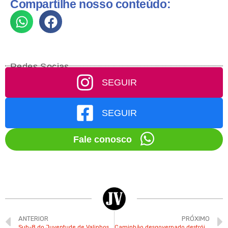
Compartilhe nosso conteúdo:
Redes Socias
SEGUIR
SEGUIR
Fale conosco
ANTERIOR
PRÓXIMO
Sub-8 do Juventude de Valinhos vence invicto campeonato em Monte Alegre
Caminhão desgovernado destrói ponto de ônibus em Valinhos