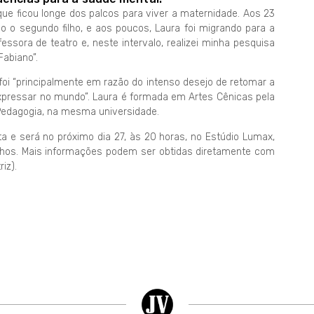
que ficou longe dos palcos para viver a maternidade. Aos 23
io o segundo filho, e aos poucos, Laura foi migrando para a
ssora de teatro e, neste intervalo, realizei minha pesquisa
Fabiano”.
 foi “principalmente em razão do intenso desejo de retomar a
xpressar no mundo”. Laura é formada em Artes Cênicas pela
 Pedagogia, na mesma universidade.
ta e será no próximo dia 27, às 20 horas, no Estúdio Lumax,
nhos. Mais informações podem ser obtidas diretamente com
iz).