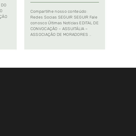
 DO
TO
Compartilhe nosso conteúdo:
AÇÃO
Redes Socias SEGUIR SEGUIR Fale
conosco Últimas Notícias EDITAL DE
CONVOCAÇÃO – ASSUITÁLIA –
ASSOCIAÇÃO DE MORADORES …