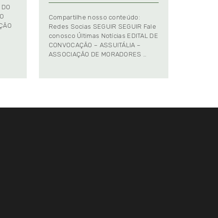
 DO
TO
Compartilhe nosso conteúdo:
AÇÃO
Redes Socias SEGUIR SEGUIR Fale
conosco Últimas Notícias EDITAL DE
CONVOCAÇÃO – ASSUITÁLIA –
ASSOCIAÇÃO DE MORADORES …