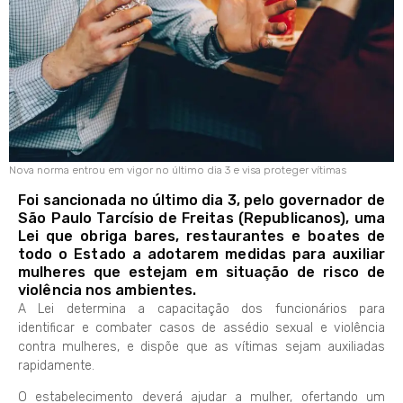
Nova norma entrou em vigor no último dia 3 e visa proteger vítimas
Foi sancionada no último dia 3, pelo governador de
São Paulo Tarcísio de Freitas (Republicanos), uma
Lei que obriga bares, restaurantes e boates de
todo o Estado a adotarem medidas para auxiliar
mulheres que estejam em situação de risco de
violência nos ambientes.
A Lei determina a capacitação dos funcionários para
identificar e combater casos de assédio sexual e violência
contra mulheres, e dispõe que as vítimas sejam auxiliadas
rapidamente.
O estabelecimento deverá ajudar a mulher, ofertando um