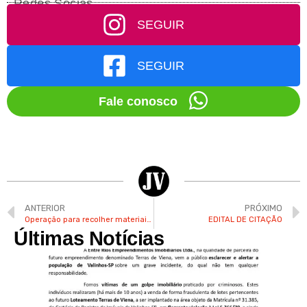
Redes Socias
SEGUIR
SEGUIR
Fale conosco
ANTERIOR
PRÓXIMO
Operação para recolher materiais inservíveis em Valinhos começa neste sábado
EDITAL DE CITAÇÃO
Últimas Notícias