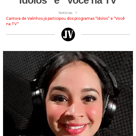
“Ídolos” e “Você na TV”
>
Notícias
Cantora de Valinhos já participou dos programas “Ídolos” e “Você
na TV”