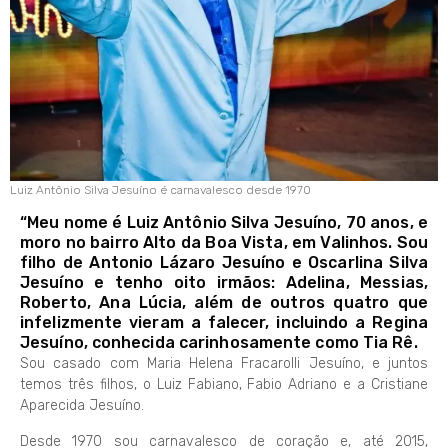
Luiz Antônio Silva Jesuíno é carnavalesco desde 1970
“Meu nome é Luiz Antônio Silva Jesuíno, 70 anos, e
moro no bairro Alto da Boa Vista, em Valinhos. Sou
filho de Antonio Lázaro Jesuíno e Oscarlina Silva
Jesuíno e tenho oito irmãos: Adelina, Messias,
Roberto, Ana Lúcia, além de outros quatro que
infelizmente vieram a falecer, incluindo a Regina
Jesuíno, conhecida carinhosamente como Tia Rê.
Sou casado com Maria Helena Fracarolli Jesuíno, e juntos
temos três filhos, o Luiz Fabiano, Fabio Adriano e a Cristiane
Aparecida Jesuíno.
Desde 1970 sou carnavalesco de coração e, até 2015,