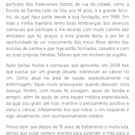
participei dos tradicionais blocos de rua da cidade, como a
Escola de Samba Leão da Vila, aos 14 anos, e a grande Arco-
íris, da qual faço parte desde a sua fundação, em 1985. Em
toda a minha trajetória tenho boas lembranças dos diversos
carnavais que participei e me recordo com muito carinho das
amizades que fiz, graças a esta grande festa, e por ter a
oportunidade de ver crescimento dos meus filhos dentro das
escolas de samba e que hoje estão formados, casados e com
as suas próprias famílias, fatores que me enchem de orgulho.
Após tantas festas e carnavais que aproveitei, em 2008 tive
que passar por um grande desafio: sobreviver ao câncer no
rim. Como atuei na área de saúde, especificamente na
enfermagem, fiquei muito preocupado quando descobri esta
doença. Porém, com muita fé, coragem, apoio da família e
amigos, além da ajuda de uma equipe médica especializada,
da qual sou grato até hoje, mantive o pensamento positivo e
venci o câncer. Infelizmente tive que retirar o rim esquerdo e
sigo, anualmente, com acompanhamento médico.
Posso dizer que depois de 15 anos de tratamento e muita luta,
temos que estar sempre prontos para estender a mão para o