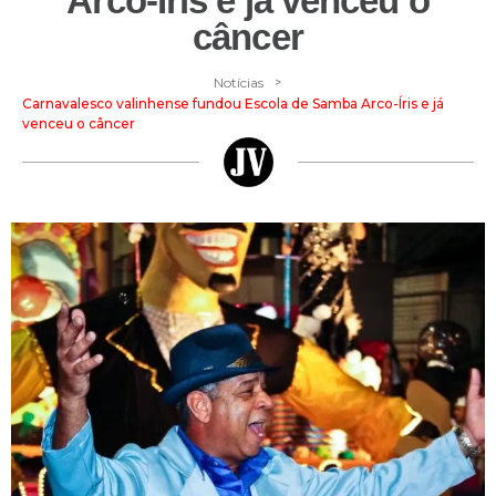
Arco-Íris e já venceu o
câncer
>
Notícias
Carnavalesco valinhense fundou Escola de Samba Arco-Íris e já
venceu o câncer