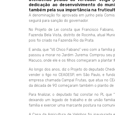
dedicação ao desenvolvimento do municí
também pela sua importância na fruticult
A denominação foi aprovada em junho pela Comiss
seguirá para sanção do governador.
No Projeto de Lei consta que Francisco Fabiano
Fazenda Bela Vista, distrito de Rocinha, atual Mun
pois foi criado na Fazenda Rio da Prata.
E ainda, que “Vô Chico Fabiano” veio com a família 
passou a morar no Jardim Jurema. Comprou seu prim
Macuco, onde ele e os filhos começaram a plantar fi
Ao longo dos anos, diz o Projeto do deputado Ched
vender o figo no CEAGESP, em São Paulo, e fund
empresa chamada Campal Frutas, que atua no CEAGE
da década de 90 começaram também o plantio de 
Para finalizar, o deputado faz constar no PL que
deixando um legado de trabalho e de união famili
família e exercer uma marcante postura na comunid
A Casa da Agricultura de Valinhos foi inaugurada