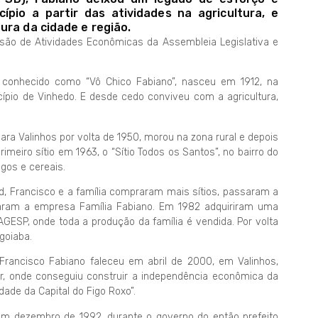
pio a partir das atividades na agricultura, e
ura da cidade e região.
ão de Atividades Econômicas da Assembleia Legislativa e
, conhecido como “Vô Chico Fabiano”, nasceu em 1912, na
icípio de Vinhedo. E desde cedo conviveu com a agricultura,
para Valinhos por volta de 1950, morou na zona rural e depois
eiro sítio em 1963, o “Sítio Todos os Santos”, no bairro do
gos e cereais.
id, Francisco e a família compraram mais sítios, passaram a
aram a empresa Família Fabiano. Em 1982 adquiriram uma
SP, onde toda a produção da família é vendida. Por volta
goiaba.
 “Francisco Fabiano faleceu em abril de 2000, em Valinhos,
ar, onde conseguiu construir a independência econômica da
ade da Capital do Figo Roxo”.
 em dezembro de 1992, durante o governo do então prefeito