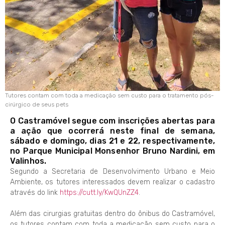
Tutores contam com toda a medicação sem custo para o tratamento pós-
cirúrgico de seus pets
O Castramóvel segue com inscrições abertas para
a ação que ocorrerá neste final de semana,
sábado e domingo, dias 21 e 22, respectivamente,
no Parque Municipal Monsenhor Bruno Nardini, em
Valinhos.
Segundo a Secretaria de Desenvolvimento Urbano e Meio
Ambiente, os tutores interessados devem realizar o cadastro
através do link
https://cutt.ly/KwQUnZZ4
.
Além das cirurgias gratuitas dentro do ônibus do Castramóvel,
os tutores contam com toda a medicação sem custo para o