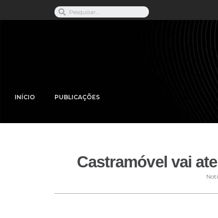
INÍCIO
PUBLICAÇÕES
Castramóvel vai at
Notí