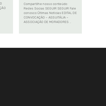
TO
Compartilhe nosso conteúdo:
AÇÃO
Redes Socias SEGUIR SEGUIR Fale
conosco Últimas Notícias EDITAL DE
CONVOCAÇÃO – ASSUITÁLIA –
ASSOCIAÇÃO DE MORADORES …