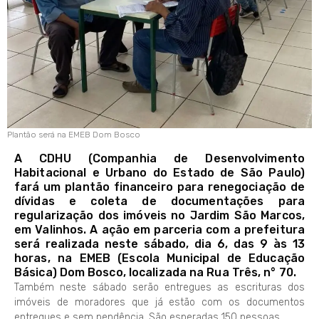
Plantão será na EMEB Dom Bosco
A CDHU (Companhia de Desenvolvimento
Habitacional e Urbano do Estado de São Paulo)
fará um plantão financeiro para renegociação de
dívidas e coleta de documentações para
regularização dos imóveis no Jardim São Marcos,
em Valinhos. A ação em parceria com a prefeitura
será realizada neste sábado, dia 6, das 9 às 13
horas, na EMEB (Escola Municipal de Educação
Básica) Dom Bosco, localizada na Rua Três, n° 70.
Também neste sábado serão entregues as escrituras dos
imóveis de moradores que já estão com os documentos
entregues e sem pendência. São esperadas 150 pessoas.