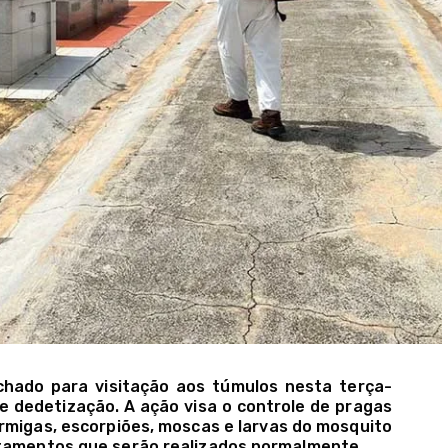
chado para visitação aos túmulos nesta terça-
 de dedetização. A ação visa o controle de pragas
rmigas, escorpiões, moscas e larvas do mosquito
ltamentos que serão realizados normalmente.