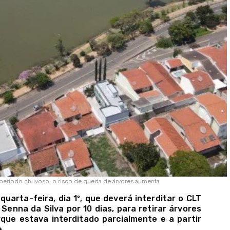
 período chuvoso, o risco de queda de árvores aumenta
uarta-feira, dia 1º, que deverá interditar o CLT
Senna da Silva por 10 dias, para retirar árvores
que estava interditado parcialmente e a partir
e.