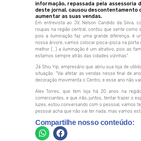
informação, repassada pela assessoria 
deste jornal, causou descontentamento 
aumentar as suas vendas.
Em entrevista ao JV, Nelson Candido da Silva, c
roupas na região central, contou que sente como s
pois a iluminação faz uma grande diferença, é u
nossa árvore, vamos colocar pisca-pisca na porta d
melhor (…) a iluminação é um atrativo, pois as fa
estamos sempre atrás das cidades vizinhas”.
Já Shiu Yip, empresário que abriu sua loja de util
situação. “Vai afetar as vendas nesse final de a
decoração movimenta o Centro, e esse ano não vam
Alex Torres, que tem loja há 20 anos na regi
comerciantes, e que irão, juntos, tentar trazer o e
luzes, estou conversando com o pessoal, vamos ten
pessoal acha que não vai ter nada, mas vamos esta
Compartilhe nosso conteúdo: