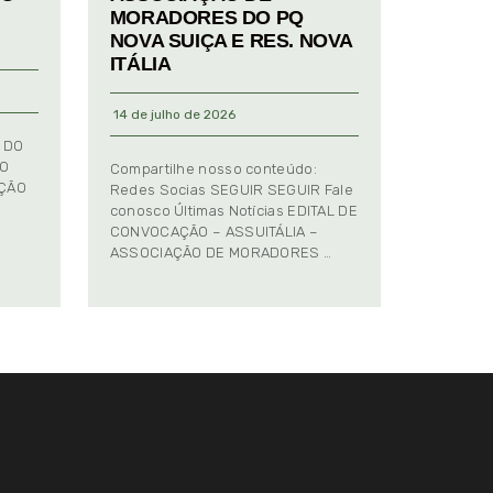
MORADORES DO PQ
NOVA SUIÇA E RES. NOVA
ITÁLIA
14 de julho de 2026
 DO
TO
Compartilhe nosso conteúdo:
AÇÃO
Redes Socias SEGUIR SEGUIR Fale
conosco Últimas Notícias EDITAL DE
CONVOCAÇÃO – ASSUITÁLIA –
ASSOCIAÇÃO DE MORADORES …