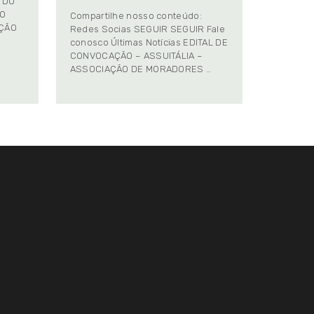
 DO
TO
Compartilhe nosso conteúdo:
AÇÃO
Redes Socias SEGUIR SEGUIR Fale
conosco Últimas Notícias EDITAL DE
CONVOCAÇÃO – ASSUITÁLIA –
ASSOCIAÇÃO DE MORADORES …