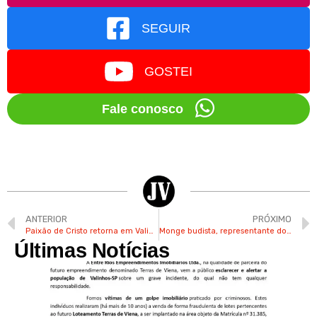
SEGUIR
GOSTEI
Fale conosco
ANTERIOR
PRÓXIMO
Paixão de Cristo retorna em Valinhos após pausa de 3 anos
Monge budista, representante do Dalai Lama na Índia, visita Valinhos
Últimas Notícias