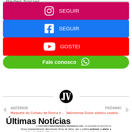
Redes Socias
SEGUIR
SEGUIR
GOSTEI
Fale conosco
ANTERIOR
PRÓXIMO
Maquete do Coliseu de Roma é produzida por professor de teatro valinhense
Valinhense Dulce adotou cadela Cacau após oferecer um lar temporário
Últimas Notícias