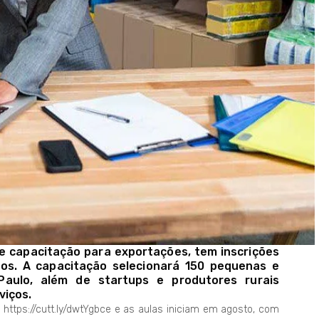
e capacitação para exportações, tem inscrições
hos. A capacitação selecionará 150 pequenas e
ulo, além de startups e produtores rurais
viços.
 https://cutt.ly/dwtYgbce e as aulas iniciam em agosto, com