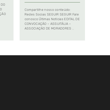
 DO
TO
Compartilhe nosso conteúdo:
AÇÃO
Redes Socias SEGUIR SEGUIR Fale
conosco Últimas Notícias EDITAL DE
CONVOCAÇÃO – ASSUITÁLIA –
ASSOCIAÇÃO DE MORADORES …