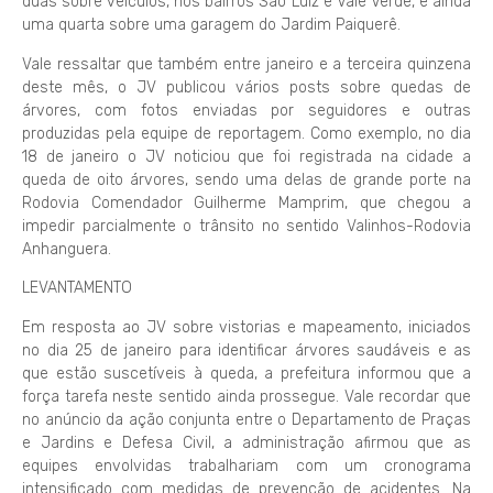
duas sobre veículos, nos bairros São Luiz e Vale Verde, e ainda
uma quarta sobre uma garagem do Jardim Paiquerê.
Vale ressaltar que também entre janeiro e a terceira quinzena
deste mês, o JV publicou vários posts sobre quedas de
árvores, com fotos enviadas por seguidores e outras
produzidas pela equipe de reportagem. Como exemplo, no dia
18 de janeiro o JV noticiou que foi registrada na cidade a
queda de oito árvores, sendo uma delas de grande porte na
Rodovia Comendador Guilherme Mamprim, que chegou a
impedir parcialmente o trânsito no sentido Valinhos-Rodovia
Anhanguera.
LEVANTAMENTO
Em resposta ao JV sobre vistorias e mapeamento, iniciados
no dia 25 de janeiro para identificar árvores saudáveis e as
que estão suscetíveis à queda, a prefeitura informou que a
força tarefa neste sentido ainda prossegue. Vale recordar que
no anúncio da ação conjunta entre o Departamento de Praças
e Jardins e Defesa Civil, a administração afirmou que as
equipes envolvidas trabalhariam com um cronograma
intensificado com medidas de prevenção de acidentes. Na