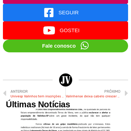
SEGUIR
GOSTEI
Fale conosco
ANTERIOR
PRÓXIMO
Univesp Valinhos tem inscrições para 120 vagas distribuídas em 9 cursos
Valinhense deixa cabelo crescer por 2 anos e doa para o Rosa e Amor
Últimas Notícias