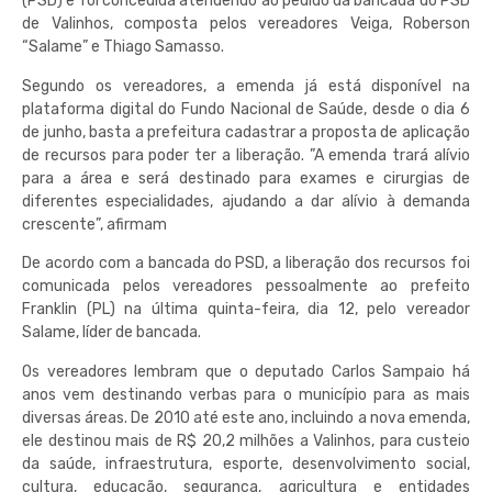
(PSD) e foi concedida atendendo ao pedido da bancada do PSD
de Valinhos, composta pelos vereadores Veiga, Roberson
“Salame” e Thiago Samasso.
Segundo os vereadores, a emenda já está disponível na
plataforma digital do Fundo Nacional de Saúde, desde o dia 6
de junho, basta a prefeitura cadastrar a proposta de aplicação
de recursos para poder ter a liberação. ”A emenda trará alívio
para a área e será destinado para exames e cirurgias de
diferentes especialidades, ajudando a dar alívio à demanda
crescente”, afirmam
De acordo com a bancada do PSD, a liberação dos recursos foi
comunicada pelos vereadores pessoalmente ao prefeito
Franklin (PL) na última quinta-feira, dia 12, pelo vereador
Salame, líder de bancada.
Os vereadores lembram que o deputado Carlos Sampaio há
anos vem destinando verbas para o município para as mais
diversas áreas. De 2010 até este ano, incluindo a nova emenda,
ele destinou mais de R$ 20,2 milhões a Valinhos, para custeio
da saúde, infraestrutura, esporte, desenvolvimento social,
cultura, educação, segurança, agricultura e entidades