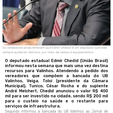
Os vereadores ainda lembram que Edmir Chedid é um deputado que está
sempre ajudando Valinhos, por meio de verbas e equipamentos
O deputado estadual Edmir Chedid (União Brasil)
informou nesta semana que mais uma vez destina
recursos para Valinhos. Atendendo a pedido dos
vereadores que compõem a bancada do UB
Valinhos, Veiga, Toloi (presidente da Câmara
Municipal), Tunico, César Rocha e do suplente
André Melchert, Chedid anunciou o valor R$ 400
mil para ser investido na cidade, sendo R$ 200 mil
para o custeio na saúde e o restante para
serviços de infraestrutura.
Segundo informou a bancada do UB Valinhos ao Jornal de