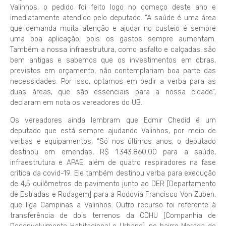
Valinhos, o pedido foi feito logo no começo deste ano e
imediatamente atendido pelo deputado. “A saúde é uma área
que demanda muita atenção e ajudar no custeio é sempre
uma boa aplicação, pois os gastos sempre aumentam.
Também a nossa infraestrutura, como asfalto e calçadas, são
bem antigas e sabemos que os investimentos em obras,
previstos em orçamento, não contemplariam boa parte das
necessidades. Por isso, optamos em pedir a verba para as
duas áreas, que são essenciais para a nossa cidade”,
declaram em nota os vereadores do UB.
Os vereadores ainda lembram que Edmir Chedid é um
deputado que está sempre ajudando Valinhos, por meio de
verbas e equipamentos. “Só nos últimos anos, o deputado
destinou em emendas, R$ 1.343.860,00 para a saúde,
infraestrutura e APAE, além de quatro respiradores na fase
crítica da covid-19. Ele também destinou verba para execução
de 4,5 quilômetros de pavimento junto ao DER [Departamento
de Estradas e Rodagem] para a Rodovia Francisco Von Zuben,
que liga Campinas a Valinhos. Outro recurso foi referente à
transferência de dois terrenos da CDHU [Companhia de