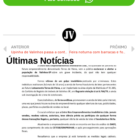
ANTERIOR
PRÓXIMO
Upinha de Valinhos passa a contar com raio-X todos os dias da semana
Feira noturna com barracas e food trucks acontecerá às terças no Jd. do Lago em Valinhos
Últimas Notícias