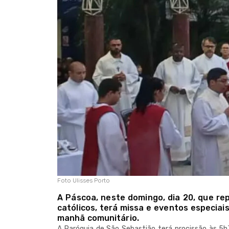
Foto Ulisses Porto
A Páscoa, neste domingo, dia 20, que re
católicos, terá missa e eventos especiai
manhã comunitário.
A Paróquia de São Sebastião terá procissão às 5h