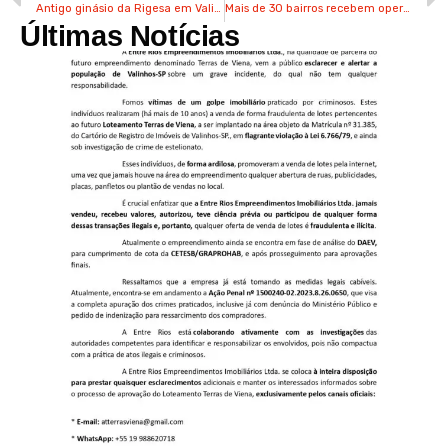
Antigo ginásio da Rigesa em Valinhos recebe semifinal da Superliga B de vôlei nesta sexta
Mais de 30 bairros recebem operação para recolher bagulho em Valinhos de sábado até terça
Últimas Notícias