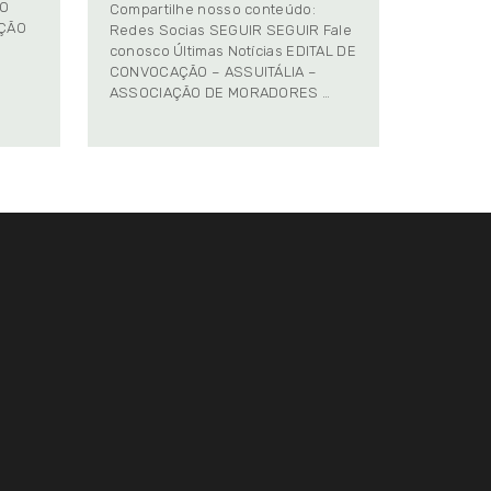
TO
Compartilhe nosso conteúdo:
AÇÃO
Redes Socias SEGUIR SEGUIR Fale
conosco Últimas Notícias EDITAL DE
CONVOCAÇÃO – ASSUITÁLIA –
ASSOCIAÇÃO DE MORADORES …