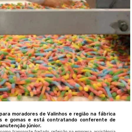
para moradores de Valinhos e região na fábrica
las e gomas e está contratando conferente de
anutenção júnior.
 como transporte fretado, refeição na empresa, assistência