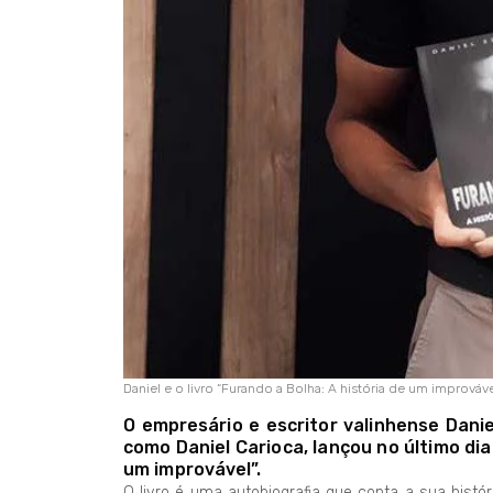
Daniel e o livro “Furando a Bolha: A história de um improváve
O empresário e escritor valinhense Danie
como Daniel Carioca, lançou no último dia 
um improvável”.
O livro é uma autobiografia que conta a sua hist