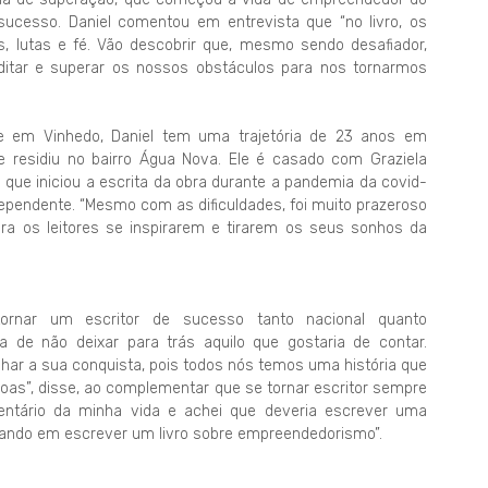
sucesso. Daniel comentou em entrevista que “no livro, os
s, lutas e fé. Vão descobrir que, mesmo sendo desafiador,
ditar e superar os nossos obstáculos para nos tornarmos
e em Vinhedo, Daniel tem uma trajetória de 23 anos em
 residiu no bairro Água Nova. Ele é casado com Graziela
u que iniciou a escrita da obra durante a pandemia da covid-
dependente. “Mesmo com as dificuldades, foi muito prazeroso
 para os leitores se inspirarem e tirarem os seus sonhos da
ornar um escritor de sucesso tanto nacional quanto
a de não deixar para trás aquilo que gostaria de contar.
har a sua conquista, pois todos nós temos uma história que
oas”, disse, ao complementar que se tornar escritor sempre
entário da minha vida e achei que deveria escrever uma
sando em escrever um livro sobre empreendedorismo”.