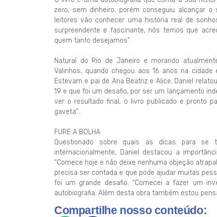
zero, sem dinheiro, porém conseguiu alcançar o 
leitores vão conhecer uma história real de sonho
surpreendente e fascinante, nós temos que acre
quem tanto desejamos”.
Natural do Rio de Janeiro e morando atualment
Valinhos, quando chegou aos 16 anos na cidade e
Estevam e pai de Ana Beatriz e Alice. Daniel relato
19 e que foi um desafio, por ser um lançamento in
ver o resultado final, o livro publicado e pronto
gaveta”.
FURE A BOLHA
Questionado sobre quais as dicas para se t
internacionalmente, Daniel destacou a importânci
“Comece hoje e não deixe nenhuma objeção atrapal
precisa ser contada e que pode ajudar muitas pess
foi um grande desafio. “Comecei a fazer um inv
autobiografia. Além desta obra também estou pen
Compartilhe nosso conteúdo: