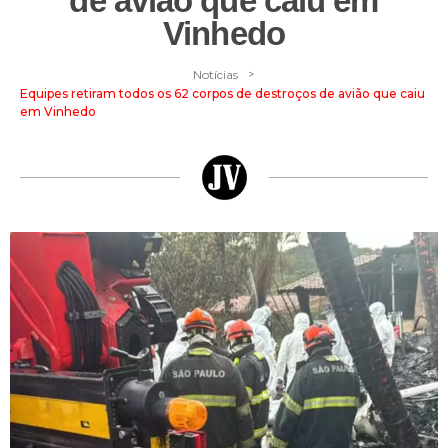
de avião que caiu em
Vinhedo
>
Notícias
Equipes retiram todos os 62 corpos de destroços de avião que caiu
em Vinhedo