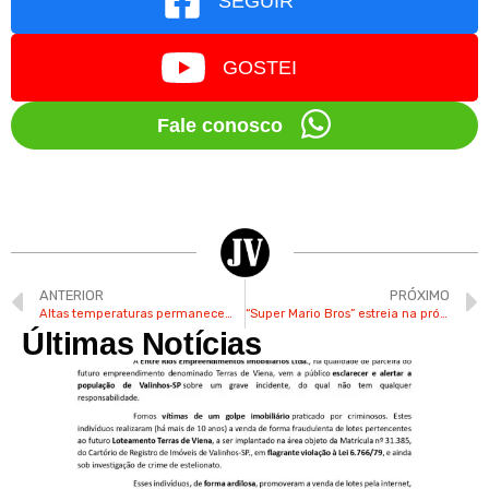
SEGUIR
GOSTEI
Fale conosco
ANTERIOR
PRÓXIMO
Altas temperaturas permanecem neste final de semana em Valinhos
“Super Mario Bros” estreia na próxima 4ª no Shopping Valinhos
Últimas Notícias