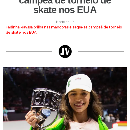
campeã de torneio de
skate nos EUA
>
Notícias
Fadinha Rayssa brilha nas manobras e sagra-se campeã de torneio
de skate nos EUA