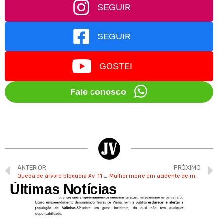
SEGUIR
SEGUIR
GOSTEI
Fale conosco
ANTERIOR
PRÓXIMO
Queda de árvore bloqueia Av. 11 de Agosto em Valinhos
Mulher morre em acidente de moto na Rod. dos Agricultores em Valinhos
Últimas Notícias