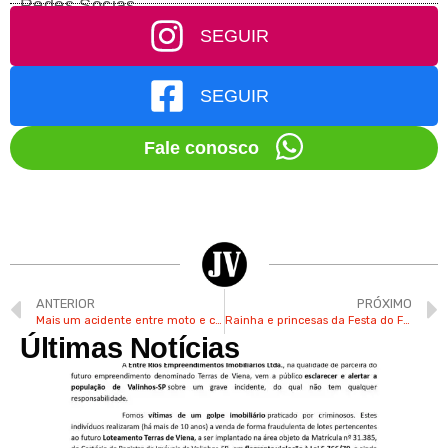
Redes Socias
SEGUIR
SEGUIR
Fale conosco
ANTERIOR
PRÓXIMO
Mais um acidente entre moto e carro é registrado em ponto crítico da Invernada em Valinhos
Rainha e princesas da Festa do Figo de Valinhos são eleitas em baile de coroação
Últimas Notícias