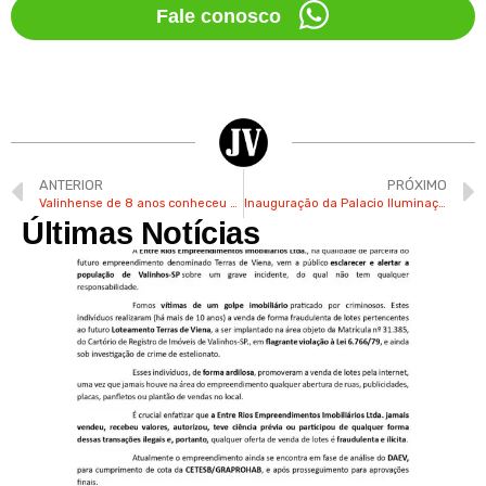
Fale conosco
ANTERIOR
PRÓXIMO
Valinhense de 8 anos conheceu o kung-fu graças ao avô e já conquistou 1ª medalha de ouro
Inauguração da Palacio Iluminação no Jardim Paiquerê em Valinhos
Últimas Notícias