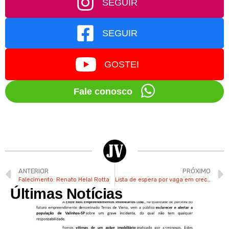
SEGUIR
SEGUIR
GOSTEI
Fale conosco
ANTERIOR
PRÓXIMO
Falecimento: Renato Helal Rotta
Lista de espera por vaga em creches cai de 650 para 200 crianças em Valinhos
Últimas Notícias