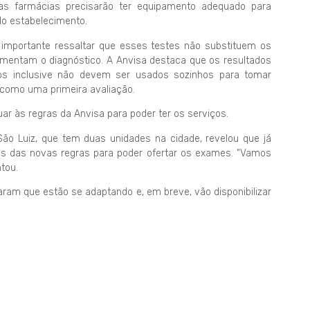
 as farmácias precisarão ter equipamento adequado para
 do estabelecimento.
 importante ressaltar que esses testes não substituem os
lementam o diagnóstico. A Anvisa destaca que os resultados
ios inclusive não devem ser usados sozinhos para tomar
como uma primeira avaliação.
ar às regras da Anvisa para poder ter os serviços.
São Luiz, que tem duas unidades na cidade, revelou que já
es das novas regras para poder ofertar os exames. “Vamos
tou.
am que estão se adaptando e, em breve, vão disponibilizar