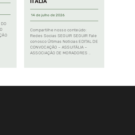
ITÁLIA
14 de julho de 2026
 DO
TO
Compartilhe nosso conteúdo:
AÇÃO
Redes Socias SEGUIR SEGUIR Fale
conosco Últimas Notícias EDITAL DE
CONVOCAÇÃO – ASSUITÁLIA –
ASSOCIAÇÃO DE MORADORES …