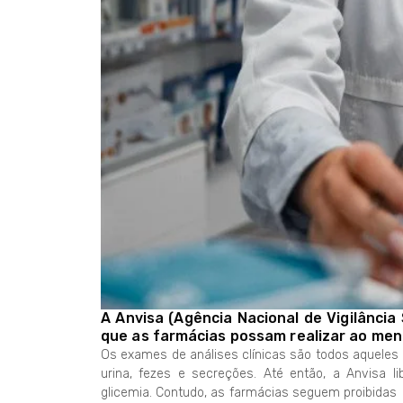
A Anvisa (Agência Nacional de Vigilância S
que as farmácias possam realizar ao meno
Os exames de análises clínicas são todos aquele
urina, fezes e secreções. Até então, a Anvisa l
glicemia. Contudo, as farmácias seguem proibidas d