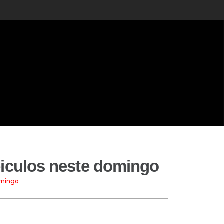
éiculos neste domingo
omingo