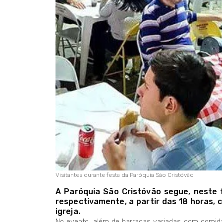
Visitantes durante festa da Paróquia São Cristóvão
A Paróquia São Cristóvão segue, neste 
respectivamente, a partir das 18 horas, c
igreja.
No evento, além de barracas variadas com comidas