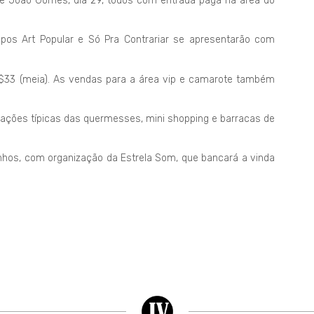
, e João Gomes, dia 29, todos com entrada paga na área do
upos Art Popular e Só Pra Contrariar se apresentarão com
 R$33 (meia). As vendas para a área vip e camarote também
rações típicas das quermesses, mini shopping e barracas de
linhos, com organização da Estrela Som, que bancará a vinda