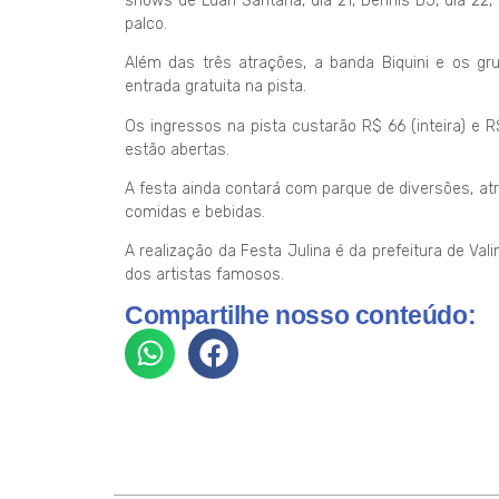
shows de Luan Santana, dia 21, Dennis DJ, dia 22
palco.
Além das três atrações, a banda Biquini e os gr
entrada gratuita na pista.
Os ingressos na pista custarão R$ 66 (inteira) e
estão abertas.
A festa ainda contará com parque de diversões, at
comidas e bebidas.
A realização da Festa Julina é da prefeitura de Va
dos artistas famosos.
Compartilhe nosso conteúdo: