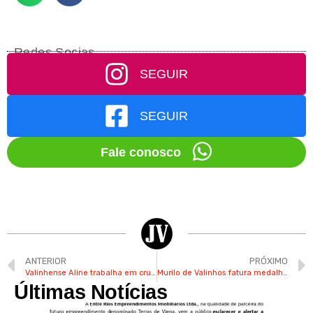
Redes Socias
SEGUIR
SEGUIR
Fale conosco
ANTERIOR
PRÓXIMO
Valinhense Aline trabalha em cruzeiro e já visitou 40 países
Murilo de Valinhos fatura medalha de ouro na Olimpíada de Astronomia
Últimas Notícias