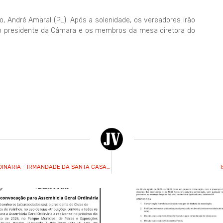
o, André Amaral (PL). Após a solenidade, os vereadores irão
imo presidente da Câmara e os membros da mesa diretora do
EDITAL DE CONVOCAÇÃO – ASSEMBLEIA GERAL EXTRAORDINÁRIA – IRMANDADE DA SANTA CASA DE MISERICORDIA DE VALINHOS