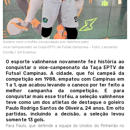
Goleiro com o troféu conquistado por Valinhos pelo
vice-campeonato na Copa EPTV de Futsal Campinas – Foto: Leonardo
Corrêa / OA Eventos
O esporte valinhense novamente fez história ao
conquistar o vice-campeonato da Taça EPTV de
Futsal Campinas. A cidade, que foi campeã da
competição em 1988, empatou com Campinas em
1 a 1, que acabou levando o caneco por ter feito a
melhor campanha da competição. E para
conquistar mais esse troféu, a seleção valinhense
teve como um dos atletas de destaque o goleiro
Paulo Rodrigo Santos de Oliveira, 24 anos. Em oito
partidas, incluindo a decisão, a seleção levou
somente 13 gols.
Para Paulo, que defende a equipe do Unidos do Pinheirão no